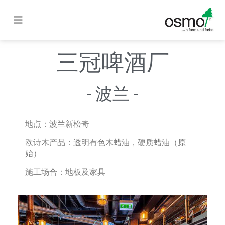
三冠啤酒厂
- 波兰 -
地点：
波兰新松奇
欧诗木产品：
透明有色木蜡油，硬质蜡油（原
始）
施工场合：
地板及家具