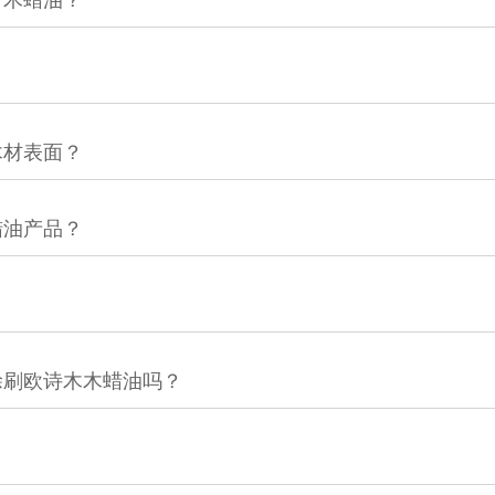
木材表面？
蜡油产品？
？
涂刷欧诗木木蜡油吗？