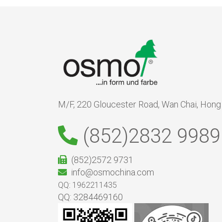
M/F, 220 Gloucester Road, Wan Chai, Hon
(852)2832 9989
(852)2572 9731
info@osmochina.com
QQ: 1962211435
QQ: 3284469160