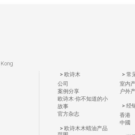
g Kong
欧诗木
常
公司
室内
案例分享
户外
欧诗木-你不知道的小
经
故事
官方杂志
香港
中國
欧诗木木蜡油产品
范围