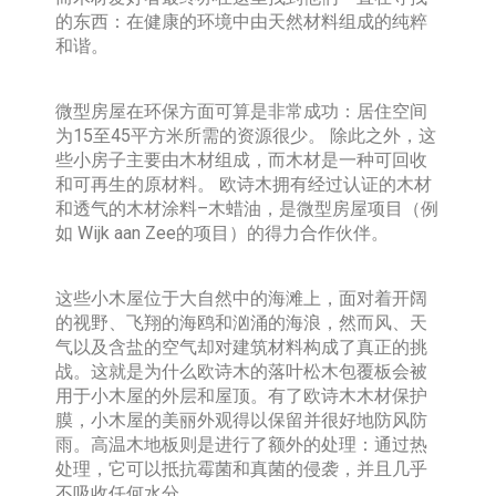
的东西：在健康的环境中由天然材料组成的纯粹
和谐。
微型房屋在环保方面可算是非常成功：居住空间
为15至45平方米所需的资源很少。 除此之外，这
些小房子主要由木材组成，而木材是一种可回收
和可再生的原材料。 欧诗木拥有经过认证的木材
和透气的木材涂料–木蜡油，是微型房屋项目（例
如 Wijk aan Zee的项目）的得力合作伙伴。
这些小木屋位于大自然中的海滩上，面对着开阔
的视野、飞翔的海鸥和汹涌的海浪，然而风、天
气以及含盐的空气却对建筑材料构成了真正的挑
战。这就是为什么欧诗木的落叶松木包覆板会被
用于小木屋的外层和屋顶。有了欧诗木木材保护
膜，小木屋的美丽外观得以保留并很好地防风防
雨。高温木地板则是进行了额外的处理：通过热
处理，它可以抵抗霉菌和真菌的侵袭，并且几乎
不吸收任何水分。