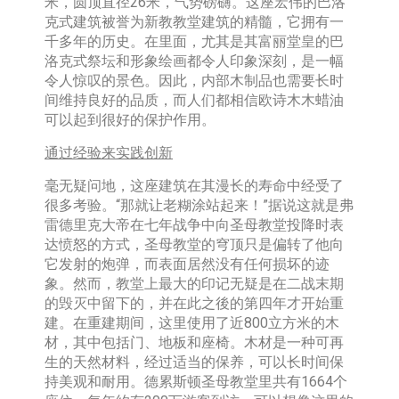
米，圆顶直径26米，气势磅礴。这座宏伟的巴洛
克式建筑被誉为新教教堂建筑的精髓，它拥有一
千多年的历史。在里面，尤其是其富丽堂皇的巴
洛克式祭坛和形象绘画都令人印象深刻，是一幅
令人惊叹的景色。因此，内部木制品也需要长时
间维持良好的品质，而人们都相信欧诗木木蜡油
可以起到很好的保护作用。
通过经验来实践创新
毫无疑问地，这座建筑在其漫长的寿命中经受了
很多考验。“那就让老糊涂站起来！”据说这就是弗
雷德里克大帝在七年战争中向圣母教堂投降时表
达愤怒的方式，圣母教堂的穹顶只是偏转了他向
它发射的炮弹，而表面居然没有任何损坏的迹
象。然而，教堂上最大的印记无疑是在二战末期
的毁灭中留下的，并在此之後的第四年才开始重
建。在重建期间，这里使用了近800立方米的木
材，其中包括门、地板和座椅。木材是一种可再
生的天然材料，经过适当的保养，可以长时间保
持美观和耐用。德累斯顿圣母教堂里共有1664个