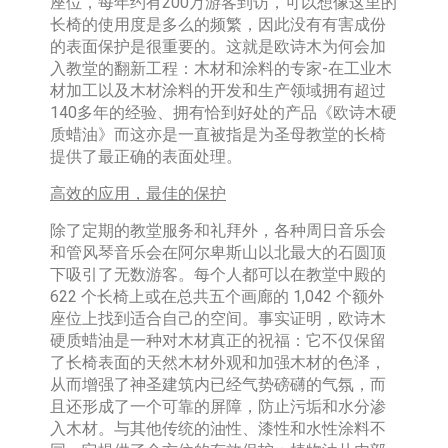
座位，每年约有200万游客到访，可以想像这里的
长椅的使用度是多么的频繁，因此没有有害成份
的表面保护是很重要的。这就是欧诗木为何会加
入教堂的翻新工程：木材和涂料的专家-在工业木
材加工以及木材涂料的开发和生产领域拥有超过
140多年的经验、拥有恰到好处的产品《欧诗木硬
质蜡油》而这亦是一直被指是为圣母教堂的长椅
提供了最正确的表面处理。
高效的应用，最佳的保护
除了定期的教堂服务和礼拜外，各种周日音乐会
和管风琴音乐会在阿尔卑斯山以北最大的石圆顶
下吸引了无数游客。每个人都可以在教堂中殿的
622 个长椅上或在总共五个画廊的 1,042 个额外
座位上找到适合自己的空间。事实证明，欧诗木
硬质蜡油是一种对木材真正的祝福：它不仅保留
了长椅表面的天然木材外观和加强木材的色泽，
从而增强了神圣建筑内已经气势磅礴的气氛，而
且还形成了一个可靠的屏障，防止污垢和水分渗
入木材。与其他传统的油性、漆性和水性涂料不