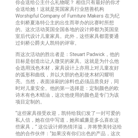
你会送给公主什么礼物呢？ 相信只有最好的你才
会送给她！这就是英国家具行业慈善机构
Worshipful Company of Furniture Makers 在为纪
念剑桥夏洛特公主的出生而举办的比赛时所想
的。这次活动英国全国各地的设计师都为英国皇
室后代设计儿童家具。此外，这些家具都需要通
过剑桥公爵夫人凯特的评审。
而这次活动的胜出者是：Steuart Padwick，他的
目标是创造出让人微笑的家具。这就是为什么他
会选用浅色木材，家具设计上亦用上对儿童友好
的弧形和曲线，并以大胆的色彩使木材闪耀明
亮。当然，表面涂刷的涂料也必须品质良好，同
时对儿童安全。他的第一选择是：定制颜色的欧
诗木有色木蜡油，这次他使用的颜色是专门为该
项目定制的。
“这些家具很受欢迎，凯特给我们发了一封可爱的
私人信，她在信中写道，她和威廉是多么喜欢这
些家具，” 这位设计师热情洋溢，并将赞美转达给
他的合作伙伴：“如果没有你们出色的产品，这次