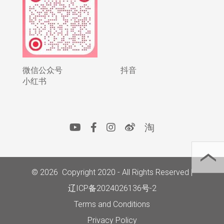
微信公众号
抖音
小红书
淘
© 2026 Copyright 2020 - All Rights Reserved |
辽ICP备2024026136号-2
Terms and Conditions
Privacy Policy