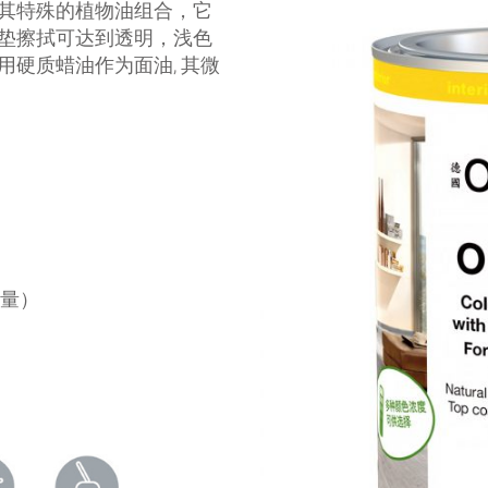
于其特殊的植物油组合，它
白垫擦拭可达到透明，浅色
用硬质蜡油作为面油, 其微
布量）