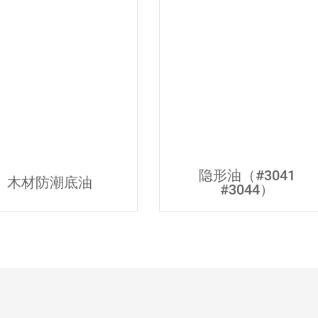
隐形油（#3041
木材防潮底油
#3044）