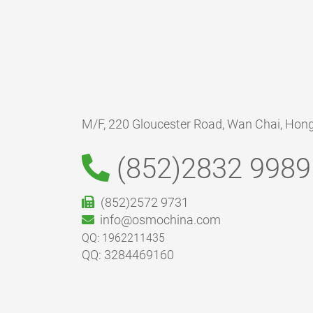
M/F, 220 Gloucester Road, Wan Chai, Hon
(852)2832 9989
(852)2572 9731
info@osmochina.com
QQ: 1962211435
QQ: 3284469160