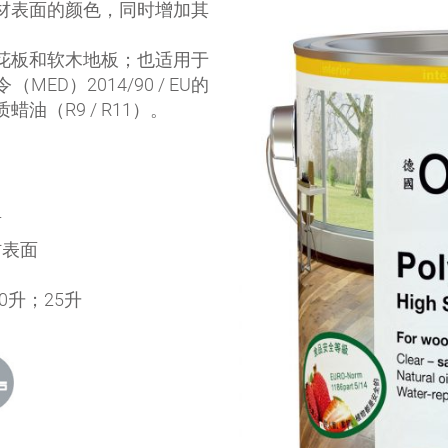
材表面的颜色，同时增加其
花板和软木地板；也适用于
D）2014/90 / EU的
（R9 / R11）。
面
材表面
10升；25升
）