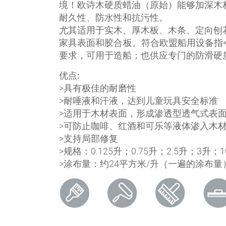
境！欧诗木硬质蜡油（原始）能够加深木
耐久性、防水性和抗污性。
尤其适用于实木、厚木板、木条、定向刨
家具表面和胶合板。符合欧盟船用设备指令（ME
要求，可用于造船；也供应专门的防滑硬质蜡油
优点:
>具有极佳的耐磨性
>耐唾液和汗液，达到儿童玩具安全标准
>适用于木材表面，形成渗透型透气式表
>可防止咖啡、红酒和可乐等液体渗入木
>支持局部修复
>规格：0.125升；0.75升；2.5升；3升；
>涂布量：约24平方米/升（一遍的涂布量