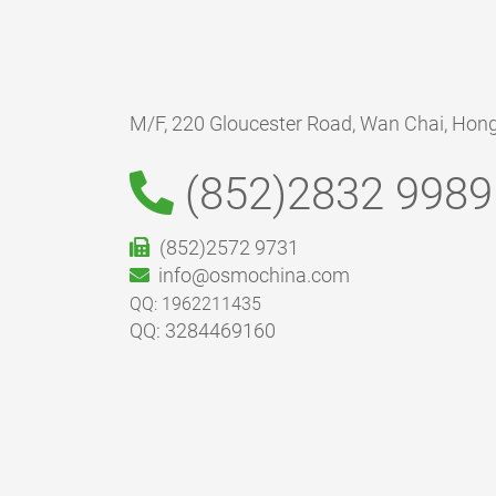
M/F, 220 Gloucester Road, Wan Chai, Hon
(852)2832 9989
(852)2572 9731
info@osmochina.com
QQ: 1962211435
QQ: 3284469160