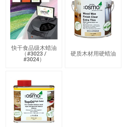
快干食品级木蜡油
（#3023 /
硬质木材用硬蜡油
#3024）