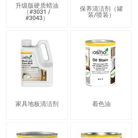
升级版硬质蜡油
保养清洁剂（罐
（#3031 /
装/喷装）
#3043）
家具地板清洁剂
着色油